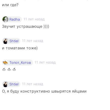
или где?
11 лет назад
Radha
Звучит устрашающе ))))
11 лет назад
Shtiel
и томатами тоже)
11 лет назад
Топот_Котов
🍅 🍅 🍅
11 лет назад
Shtiel
О, я буду конструктивно швырятся яйцами