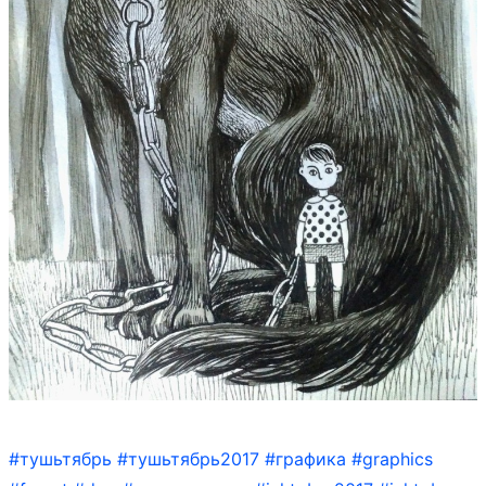
#тушьтябрь
#тушьтябрь2017
#графика
#graphics