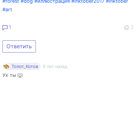
#forest
#dog
#иллюстрация
#inktober2017
#inktober
#art
1
3
Ответить
9 лет назад
Топот_Котов
Ух ты 🐺