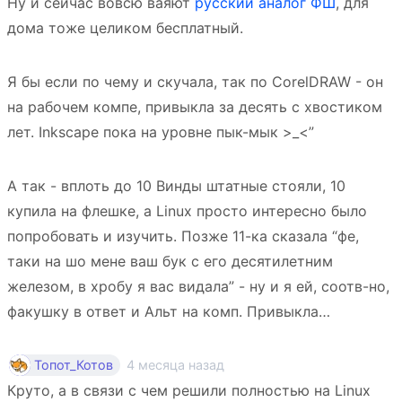
Ну и сейчас вовсю ваяют
русский аналог ФШ
, для
дома тоже целиком бесплатный.
Я бы если по чему и скучала, так по CorelDRAW - он
на рабочем компе, привыкла за десять с хвостиком
лет. Inkscape пока на уровне пык-мык >_<”
А так - вплоть до 10 Винды штатные стояли, 10
купила на флешке, а Linux просто интересно было
попробовать и изучить. Позже 11-ка сказала “фе,
таки на шо мене ваш бук с его десятилетним
железом, в хробу я вас видала” - ну и я ей, соотв-но,
факушку в ответ и Альт на комп. Привыкла…
4 месяца назад
Топот_Котов
Круто, а в связи с чем решили полностью на Linux