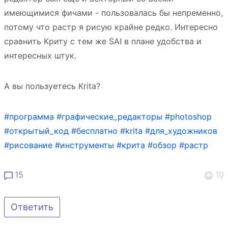
имеющимися фичами - пользовалась бы непременно,
потому что растр я рисую крайне редко. Интересно
сравнить Криту с тем же SAI в плане удобства и
интересных штук.
А вы пользуетесь Krita?
#программа
#графические_редакторы
#photoshop
#открытый_код
#бесплатно
#krita
#для_художников
#рисование
#инструменты
#крита
#обзор
#растр
15
10
Ответить