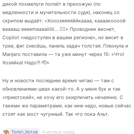
дикой похмелуги ползёт в прихожую (по
медленности и мучительности судя), наконец со
скрипом выдаёт: «Хооозяяяяййкаааа, каааакоооой
вааааш eeeemaaaaiiiiil… 😵‍💫» Проводник виснет,
Copilot «недоступен в вашем регионе», но висит в
трее, фиг снесёшь, панель задач толстая. Плюнула и
Manjaro поставила — та уже минут через 15: «Что!
Хозяйка! Надо?! 🫡»
Ну и новости последнее время читаю — там с
обновлениями швах какой-то. А у меня бук и так
«приютский», не хочу его окирпичить нечаянно. С
такими же параметрами, как мне надо, новые сейчас
стоят как мост чугунный. Так что пока Альт.
4 месяца назад
Топот_Котов