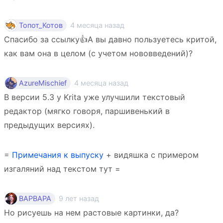
4 месяца назад
Топот_Котов
Спасибо за ссылку👍А вы давно пользуетесь критой,
как вам она в целом (с учетом нововведений)?
4 месяца назад
AzureMischief
В версии 5.3 у Krita уже улучшили текстовый
редактор (мягко говоря, паршивенький в
предыдущих версиях).
=
Примечания к выпуску
+ видяшка с примером
изгаляний над текстом тут =
9 лет назад
BAPBAPA
Но рисуешь на нем растовые картинки, да?