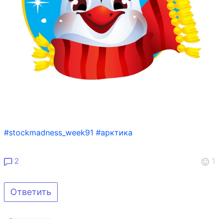
#stockmadness_week91
#арктика
2
1
Ответить