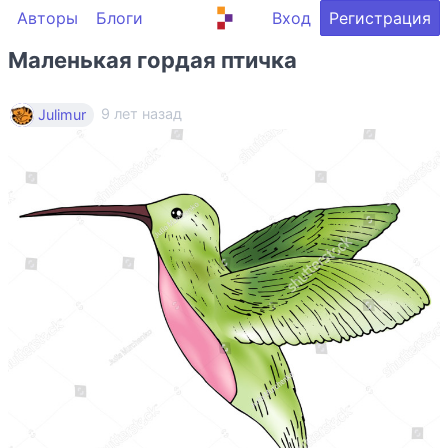
Авторы
Блоги
Вход
Регистрация
Маленькая гордая птичка
9 лет назад
Julimur