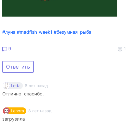
#луна
#madfish_week1
#безумная_рыба
9
1
Ответить
8 лет назад
Letta
Отлично, спасибо.
8 лет назад
Lenora
загрузила