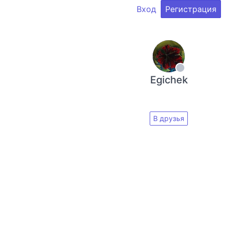
Вход
Регистрация
Egichek
В друзья