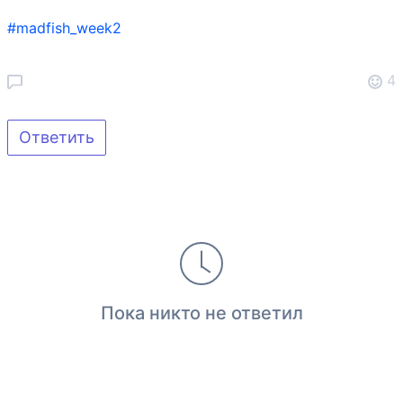
#madfish_week2
4
Ответить
Пока никто не ответил