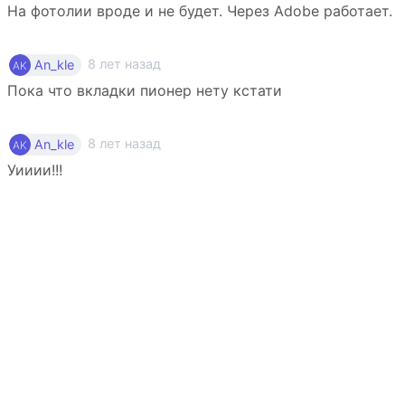
На фотолии вроде и не будет. Через Adobe работает.
8 лет назад
An_kle
Пока что вкладки пионер нету кстати
8 лет назад
An_kle
Уииии!!!