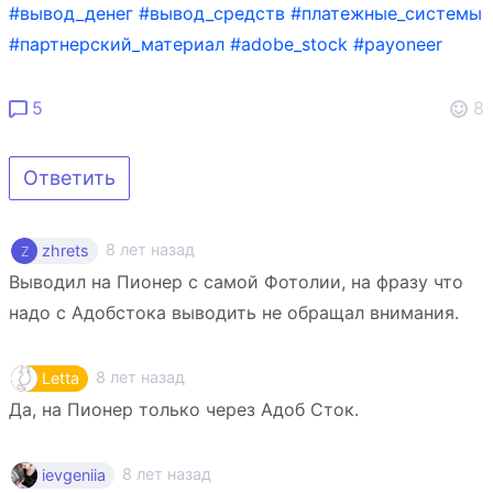
#вывод_денег
#вывод_средств
#платежные_системы
#партнерский_материал
#adobe_stock
#payoneer
5
8
Ответить
8 лет назад
zhrets
Выводил на Пионер с самой Фотолии, на фразу что
надо с Адобстока выводить не обращал внимания.
8 лет назад
Letta
Да, на Пионер только через Адоб Сток.
8 лет назад
ievgeniia