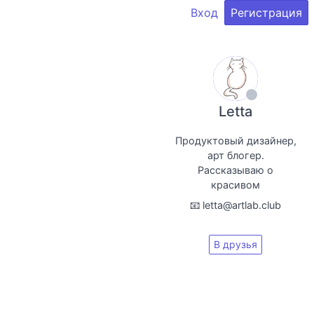
Вход
Регистрация
Letta
Продуктовый дизайнер,
арт блогер.
Рассказываю о
красивом
📧 letta@artlab.club
В друзья