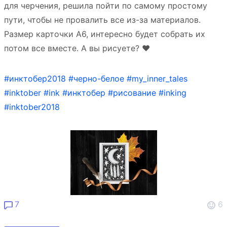
для черчения, решила пойти по самому простому
пути, чтобы не провалить все из-за материалов.
Размер карточки А6, интересно будет собрать их
потом все вместе. А вы рисуете? ❤️
#инктобер2018
#черно-белое
#my_inner_tales
#inktober
#ink
#инктобер
#рисование
#inking
#inktober2018
7
6