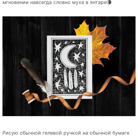
мгновении навсегда словно муха в янтаре🌘
Рисую обычной гелевой ручкой на обычной бумаге