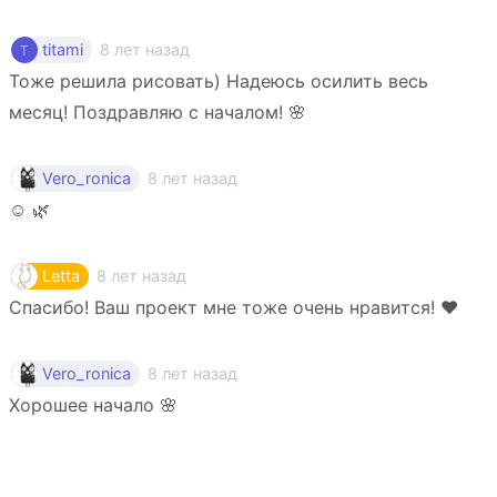
8 лет назад
titami
Тоже решила рисовать) Надеюсь осилить весь
месяц! Поздравляю с началом! 🌸
8 лет назад
Vero_ronica
☺️ 🌿
8 лет назад
Letta
Спасибо! Ваш проект мне тоже очень нравится! ❤️
8 лет назад
Vero_ronica
Хорошее начало 🌸