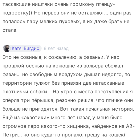
таскающие ништяки очень громкому птенцу-
подростку)) Но перьев они не оставляют… один раз
попалось пару мелких пуховых, я их даже брать не
стала.
8 лет назад
Катя_Вигдис
Это не совиные, к сожалению, а фазаньи. У нас
прошлой осенью на конюшне из вольера сбежал
фазан… но свободным воздухом дышал недолго, по
территории гуляют без привязи две натасканные
охотничьи собаки… На утро с места преступления я
спёрла три пёрышка, резонно решив, что птичке они
больше не пригодятся. Вот такая печальная история.
Ещё из «экзотики» много лет назад у меня было
огромное перо какого-то хищника, найденное на Ай-
Петри… но оно куда-то пропало, грешу на кошек(