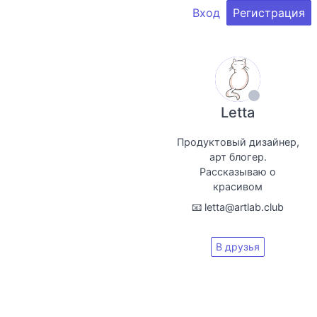
Вход
Регистрация
Letta
Продуктовый дизайнер,
арт блогер.
Рассказываю о
красивом
📧 letta@artlab.club
В друзья