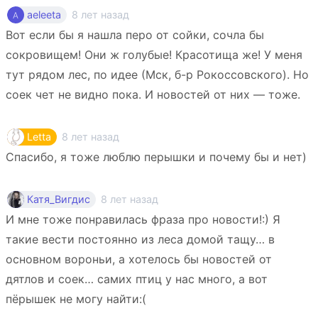
8 лет назад
aeleeta
Вот если бы я нашла перо от сойки, сочла бы
сокровищем! Они ж голубые! Красотища же! У меня
тут рядом лес, по идее (Мск, б-р Рокоссовского). Но
соек чет не видно пока. И новостей от них — тоже.
8 лет назад
Letta
Спасибо, я тоже люблю перышки и почему бы и нет)
8 лет назад
Катя_Вигдис
И мне тоже понравилась фраза про новости!:) Я
такие вести постоянно из леса домой тащу… в
основном вороньи, а хотелось бы новостей от
дятлов и соек… самих птиц у нас много, а вот
пёрышек не могу найти:(