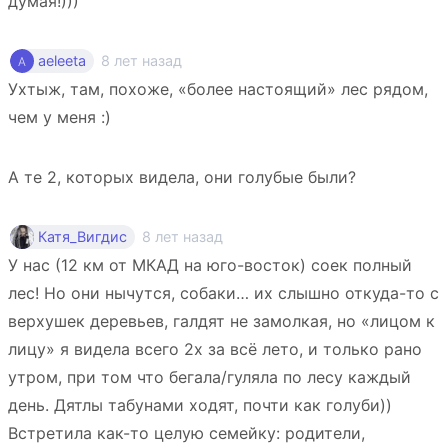
думая!)))
8 лет назад
aeleeta
Ухтыж, там, похоже, «более настоящий» лес рядом,
чем у меня :)
А те 2, которых видела, они голубые были?
8 лет назад
Катя_Вигдис
У нас (12 км от МКАД на юго-восток) соек полный
лес! Но они нычутся, собаки… их слышно откуда-то с
верхушек деревьев, галдят не замолкая, но «лицом к
лицу» я видела всего 2х за всё лето, и только рано
утром, при том что бегала/гуляла по лесу каждый
день. Дятлы табунами ходят, почти как голуби))
Встретила как-то целую семейку: родители,