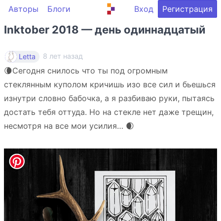
Авторы
Блоги
Вход
Регистрация
Inktober 2018 — день одиннадцатый
8 лет назад
Letta
🌘Сегодня снилось что ты под огромным
стеклянным куполом кричишь изо все сил и бьешься
изнутри словно бабочка, а я разбиваю руки, пытаясь
достать тебя оттуда. Но на стекле нет даже трещин,
несмотря на все мои усилия… 🌒