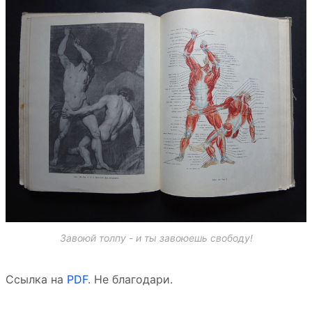
Завоюй толпу - и ты завоюешь свободу!
Cсылка на
PDF
. Не благодари.