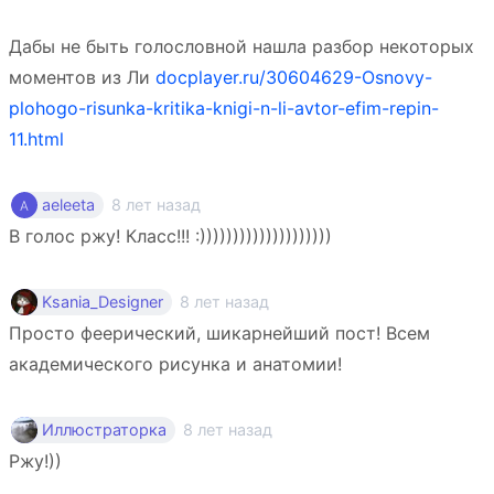
Дабы не быть голословной нашла разбор некоторых
моментов из Ли
docplayer.ru/30604629-Osnovy-
plohogo-risunka-kritika-knigi-n-li-avtor-efim-repin-
11.html
8 лет назад
aeleeta
В голос ржу! Класс!!! :))))))))))))))))))))
8 лет назад
Ksania_Designer
Просто феерический, шикарнейший пост! Всем
академического рисунка и анатомии!
8 лет назад
Иллюстраторка
Ржу!))