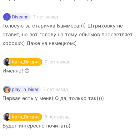
7 лет назад
Diseann
Голосую за старичка Баммеса:))) Штриховку не
ставит, но вот голову на тему объемов просветляет
хорошо:) Даже на немецком:)
7 лет назад
Катя_Вигдис
Именно! 😄
7 лет назад
play_in_biser
Первая есть у меня) О да, только так))))
8 лет назад
Катя_Вигдис
Будет интересно почитать)