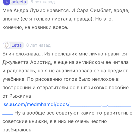
8 лет назад
aeleeta
Мне Андрэ Лумис нравится. И Сара Симблет, вроде,
вполне (ее я только листала, правда). Но это,
конечно, не новинки вовсе.
8 лет назад
Letta
Блин сложнааа… Из последних мне лично нравится
Джульетта Аристид, я еще на английском ее читала
и радовалась, но я не анализировала ее на предмет
учебника. По рисованию голов было неплохое в
построении и отвратительное в штриховке пособие
от Рыжкина
issuu.com/medmhamdi/docs/_______________.__.___________
_____
Ну а вообще все советуют какие-то раритетные
советские книжки, я в них не очень честно
разбираюсь.