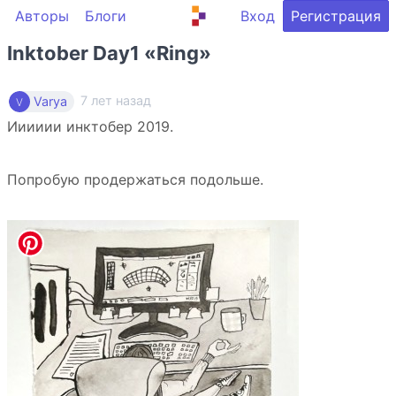
Авторы
Блоги
Вход
Регистрация
Inktober Day1 «Ring»
7 лет назад
Varya
Ииииии инктобер 2019.
Попробую продержаться подольше.