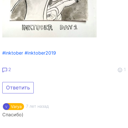
#inktober
#inktober2019
2
1
Ответить
7 лет назад
Varya
Спасибо)