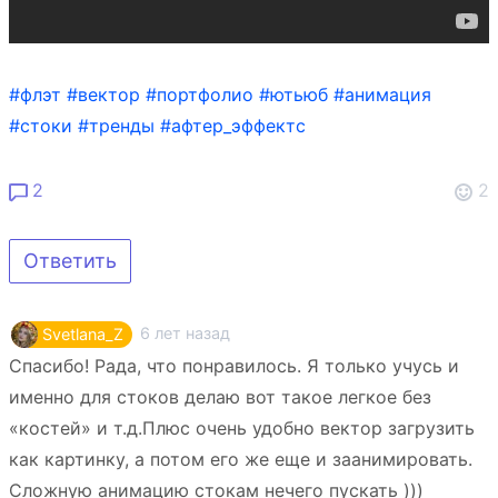
#флэт
#вектор
#портфолио
#ютьюб
#анимация
#стоки
#тренды
#афтер_эффектс
2
2
Ответить
6 лет назад
Svetlana_Z
Спасибо! Рада, что понравилось. Я только учусь и
именно для стоков делаю вот такое легкое без
«костей» и т.д.Плюс очень удобно вектор загрузить
как картинку, а потом его же еще и заанимировать.
Сложную анимацию стокам нечего пускать )))