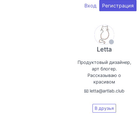
Вход
Регистрация
Letta
Продуктовый дизайнер,
арт блогер.
Рассказываю о
красивом
📧 letta@artlab.club
В друзья