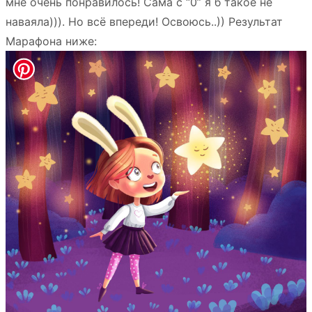
мне очень понравилось! Сама с “0” я б такое не
наваяла))). Но всё впереди! Освоюсь..)) Результат
Марафона ниже: