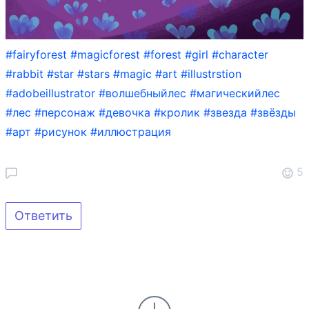
#fairyforest
#magicforest
#forest
#girl
#character
#rabbit
#star
#stars
#magic
#art
#illustrstion
#adobeillustrator
#волшебныйлес
#магическийлес
#лес
#персонаж
#девочка
#кролик
#звезда
#звёзды
#арт
#рисунок
#иллюстрация
5
Ответить