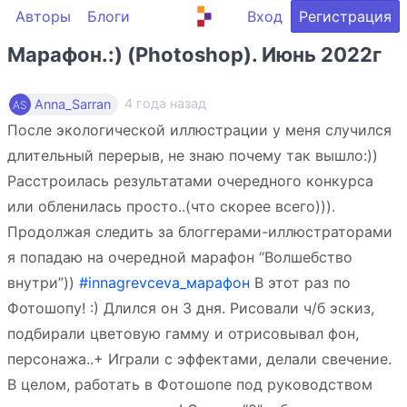
Авторы
Блоги
Вход
Регистрация
Марафон.:) (Photoshop). Июнь 2022г
4 года назад
Anna_Sarran
После экологической иллюстрации у меня случился
длительный перерыв, не знаю почему так вышло:))
Расстроилась результатами очередного конкурса
или обленилась просто..(что скорее всего))).
Продолжая следить за блоггерами-иллюстраторами
я попадаю на очередной марафон “Волшебство
внутри”))
#innagrevceva_марафон
В этот раз по
Фотошопу! :) Длился он 3 дня. Рисовали ч/б эскиз,
подбирали цветовую гамму и отрисовывал фон,
персонажа..+ Играли с эффектами, делали свечение.
В целом, работать в Фотошопе под руководством