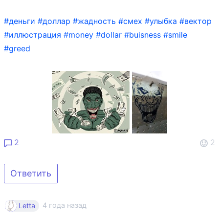
#деньги
#доллар
#жадность
#смех
#улыбка
#вектор
#иллюстрация
#money
#dollar
#buisness
#smile
#greed
2
2
Ответить
4 года назад
Letta