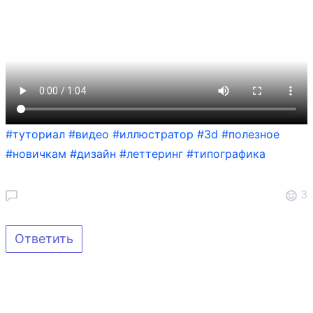
#туториал
#видео
#иллюстратор
#3d
#полезное
#новичкам
#дизайн
#леттеринг
#типографика
3
Ответить