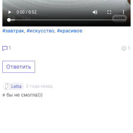
#завтрак
,
#искусство
,
#красивое
1
5
Ответить
2 года назад
Letta
я бы не смогла)))