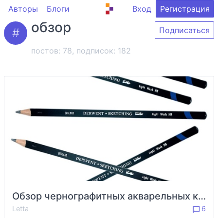
Авторы
Блоги
Вход
Регистрация
обзор
Подписаться
постов: 78, подписок:
182
Обзор чернографитных акварельных карандашей от Derwent
Letta
6