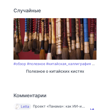
Случайные
#обзор
#полезное
#китайская_каллиграфия
#кисть
#к
Полезное о китайских кистях
Комментарии
Проект «Панама»: как ИИ-индустрия уничтожает книги и знания
Letta