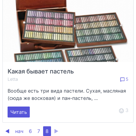
Какая бывает пастель
Letta
5
Вообще есть три вида пастели. Сухая, масляная
(сюда же восковая) и пан-пастель, ...
3
Читать
◀
нач
6
7
8
▶