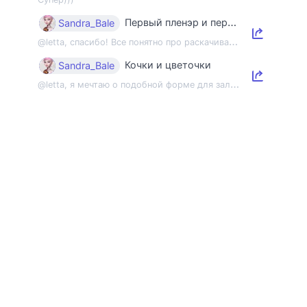
Первый пленэр и первый этюд
Sandra_Bale
@
letta, спасибо! Все понятно про раскачивание пленэрной мышцы, но напомнить об э...
Кочки и цветочки
Sandra_Bale
@
letta, я мечтаю о подобной форме для зала 😂