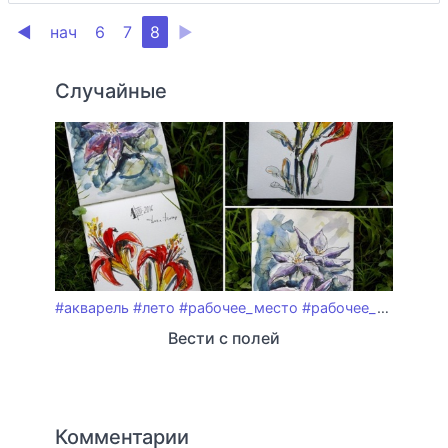
◀
нач
6
7
8
▶
Случайные
#акварель
#лето
#рабочее_место
#рабочее_пространство
Вести с полей
Комментарии