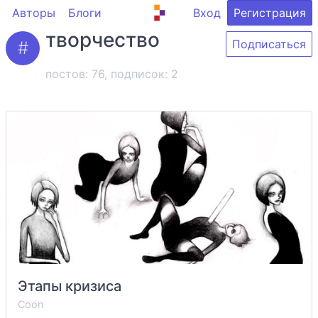
Авторы
Блоги
Вход
Регистрация
творчество
Подписаться
постов: 76, подписок:
2
Этапы кризиса
Coon