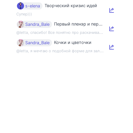
Творческий кризис идей
s-elena
Супер)))
Первый пленэр и первый этюд
Sandra_Bale
@
letta, спасибо! Все понятно про раскачивание пленэрной мышцы, но напомнить об э...
Кочки и цветочки
Sandra_Bale
@
letta, я мечтаю о подобной форме для зала 😂