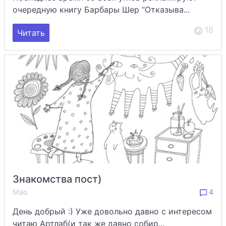
очередную книгу Барбары Шер “Отказыва...
18
Читать
Знакомства пост)
Мао
4
День добрый :) Уже довольно давно с интересом
читаю Артлаб(и так же давно собир...