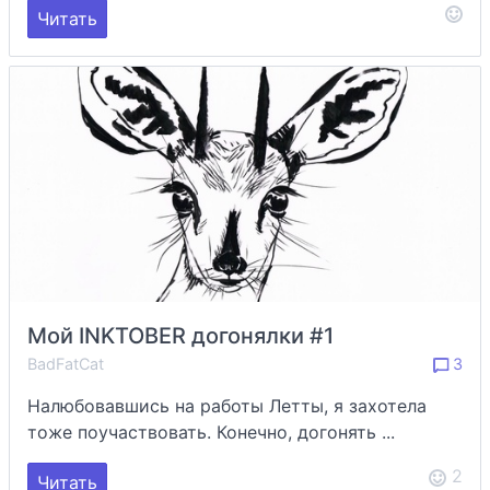
Читать
Мой INKTOBER догонялки #1
BadFatCat
3
Налюбовавшись на работы Летты, я захотела
тоже поучаствовать. Конечно, догонять ...
2
Читать