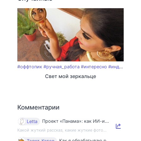
#оффтопик
#ручная_работа
#интересно
#индия
#зерк
Свет мой зеркальце
Комментарии
Проект «Панама»: как ИИ-индустрия уничтожает книги и знания
Letta
Какой жуткий рассказ, какие жуткие фото…
Как я обрабатываю ракушки
Топот_Котов