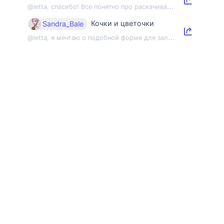
@
letta, спасибо! Все понятно про раскачивание пленэрной мышцы, но напомнить об э...
Кочки и цветочки
Sandra_Bale
@
letta, я мечтаю о подобной форме для зала 😂