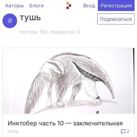
Авторы
Блоги
Вход
Регистрация
тушь
Подписаться
постов: 192, подписок:
3
Инктобер часть 10 — заключительная
Letta
2