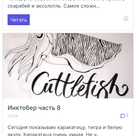
скарабей и аксолотль. Самое сложн...
Читать
Инктобер часть 8
Letta
7
Сегодня показываю каракатицу, тигра и белую
акулу. Каракатица очень умная. Не ч...