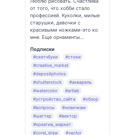
Люблю рисовать. Счастлива
от того, что хобби стало
профессией. Куколки, милые
старушки, девочки с
красивыми ножками-это ко
мне. Еще орнаменты…
Подписки
#скетчбуки
#стоки
#creative_market
#depositphotos
#shutterstock
#акварель
#watercolor
#artlab
#устройство_сайта
#обзор
#вопросы
#новичкам
#шаттер
#вектор
#креатив_маркет
#corel_draw
#vector