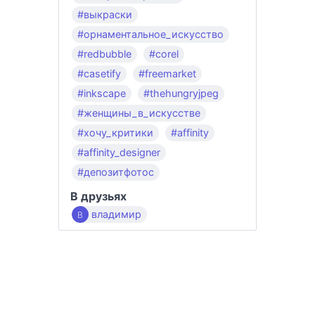
#выкраски
#орнаментальное_искусство
#redbubble
#corel
#casetify
#freemarket
#inkscape
#thehungryjpeg
#женщины_в_искусстве
#хочу_критики
#affinity
#affinity_designer
#депозитфотос
В друзьях
владимир