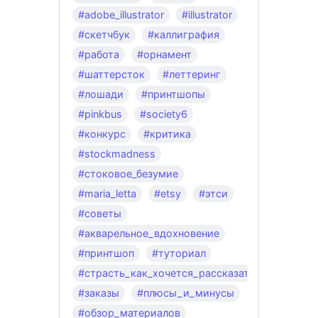
#adobe_illustrator
#illustrator
#скетчбук
#каллиграфия
#работа
#орнамент
#шаттерсток
#леттеринг
#лошади
#принтшопы
#pinkbus
#society6
#конкурс
#критика
#stockmadness
#стоковое_безумие
#maria_letta
#etsy
#этси
#советы
#акварельное_вдохновение
#принтшоп
#туториал
#страсть_как_хочется_рассказать
#заказы
#плюсы_и_минусы
#обзор_материалов