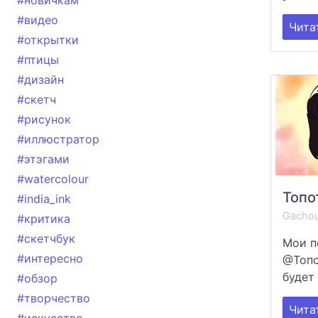
#новичкам
#видео
Чита
#открытки
#птицы
#дизайн
#скетч
#рисунок
#иллюстратор
#этэгами
#watercolour
Топо
#india_ink
Gacho
#критика
#скетчбук
Мои п
#интересно
@Топо
будет 
#обзор
#творчество
Чита