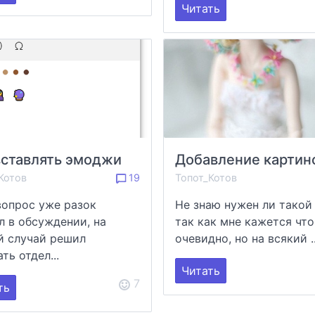
Читать
вставлять эмоджи
Котов
19
Топот_Котов
вопрос уже разок
Не знаю нужен ли такой 
л в обсуждении, на
так как мне кажется что
й случай решил
очевидно, но на всякий ..
ть отдел...
Читать
7
ть