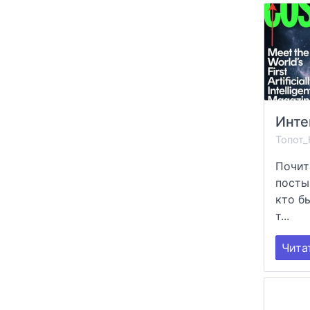
Инте
Топот_
Почит
посты
кто б
т...
Чита