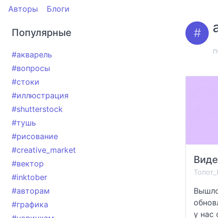
Авторы
Блоги
Популярные
п
#акварель
#вопросы
#стоки
#иллюстрация
#shutterstock
#тушь
#рисование
#creative_market
#вектор
Топот_
#inktober
#авторам
Вышло
обнов
#графика
у нас 