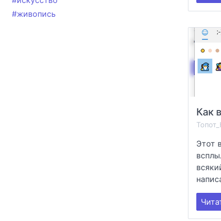
#искусство
#живопись
Как 
Топот_
Этот 
всплы
всяки
написа
Чита