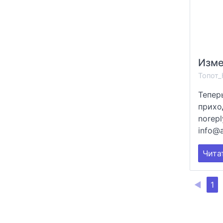
Топот_
Тепер
прихо
norepl
info@a
Чита
◀
1