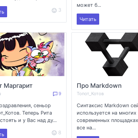
может б...
3
ть
Читать
т Маргарит
Про Markdown
u
9
Топот_Котов
оздравления, сеньор
Синтаксис Markdown се
т_Котов. Теперь Рита
используется на многих
стоять и у Вас над ду...
современных площадках
все на...
8
ть