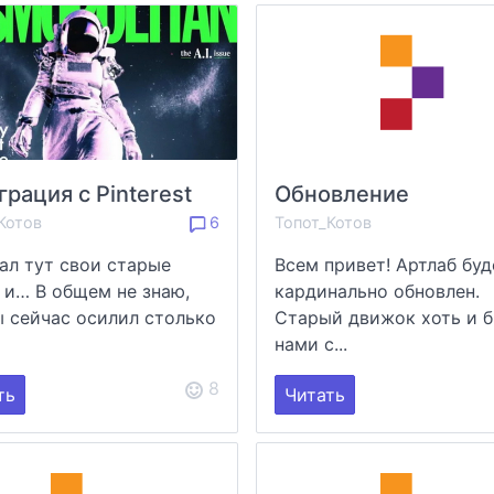
грация с Pinterest
Обновление
Котов
6
Топот_Котов
ал тут свои старые
Всем привет! Артлаб буд
 и… В общем не знаю,
кардинально обновлен.
ы сейчас осилил столько
Старый движок хоть и 
нами с...
8
ть
Читать