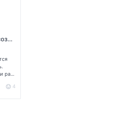
Огромное спасибо создателям этого ресурса и его жителям
тся
ь.
 ра...
4