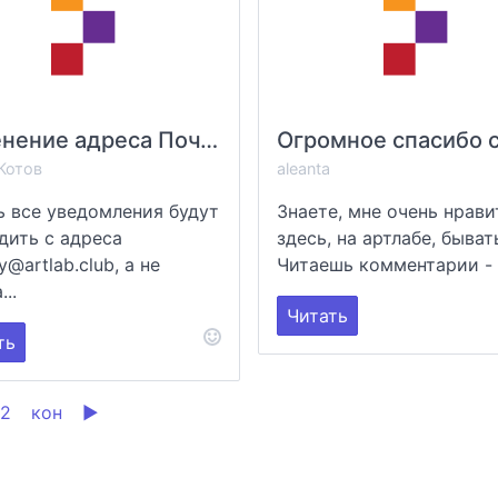
Изменение адреса Почтового Робота
Котов
aleanta
ь все уведомления будут
Знаете, мне очень нрави
дить с адреса
здесь, на артлабе, быват
y@artlab.club, а не
Читаешь комментарии - и
...
Читать
ть
2
кон
▶