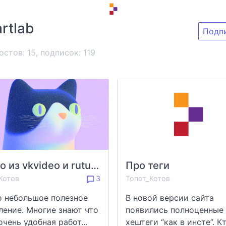
artlab
Подп
остов: 15, подписок:
119
Видео из vkvideo и rutube
Про теги
Котов
3
Топот_Котов
 небольшое полезное
В новой версии сайта
ление. Многие знают что
появились полноценные
очень удобная работ...
хештеги “как в инсте”. К