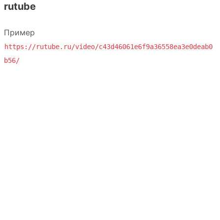
rutube
Пример
https://rutube.ru/video/c43d46061e6f9a36558ea3e0deab0
b56/