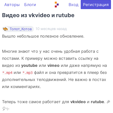
Авторы
Блоги
Вход
Регистрация
Видео из vkvideo и rutube
10 месяцев назад
Топот_Котов
Вышло небольшое полезное обновление.
Многие знают что у нас очень удобная работа с
постами. К примеру можно вставить ссылку на
видео из
youtube
или
vimeo
или даже напрямую на
или
файл и она превратится в плеер без
*.mp4
*.mp3
дополнительных телодвижений. Не важно в постах
или комментариях.
Теперь тоже самое работает для
vkvideo
и
rutube
. 🎉
🎈✨