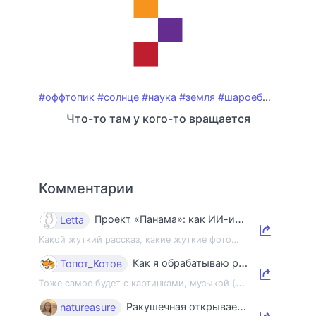
#оффтопик
#солнце
#наука
#земля
#шароебы
#класси
Что-то там у кого-то вращается
Комментарии
Проект «Панама»: как ИИ-индустрия уничтожает книги и знания
Letta
Какой жуткий рассказ, какие жуткие фото…
Как я обрабатываю ракушки
Топот_Котов
Т
оже самое будет с картинками, музыкой (mp3) и некоторыми файлами (pdf, zip) 😊 Н...
Ракушечная открывает двери
natureasure