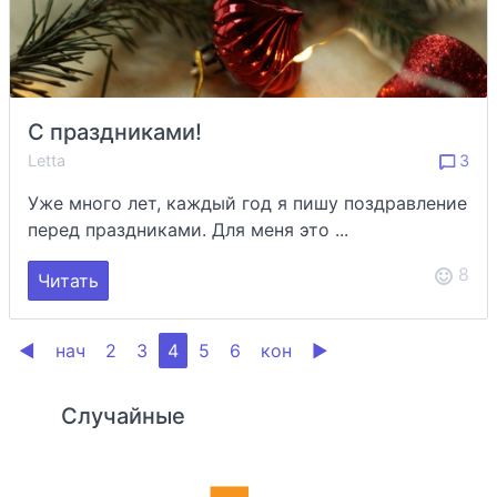
С праздниками!
Letta
3
Уже много лет, каждый год я пишу поздравление
перед праздниками. Для меня это ...
8
Читать
◀
нач
2
3
4
5
6
кон
▶
Случайные