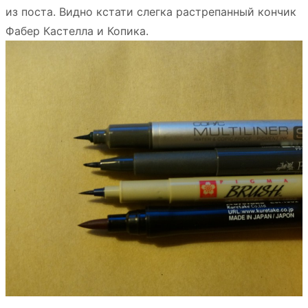
из поста. Видно кстати слегка растрепанный кончик
Фабер Кастелла и Копика.