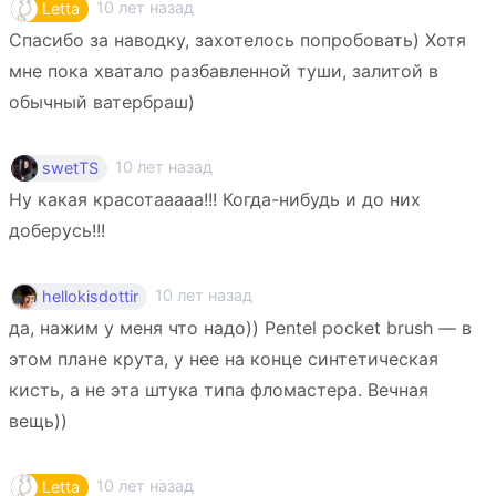
10 лет назад
Letta
Спасибо за наводку, захотелось попробовать) Хотя
мне пока хватало разбавленной туши, залитой в
обычный ватербраш)
10 лет назад
swetTS
Ну какая красотааааа!!! Когда-нибудь и до них
доберусь!!!
10 лет назад
hellokisdottir
да, нажим у меня что надо)) Pentel pocket brush — в
этом плане крута, у нее на конце синтетическая
кисть, а не эта штука типа фломастера. Вечная
вещь))
10 лет назад
Letta