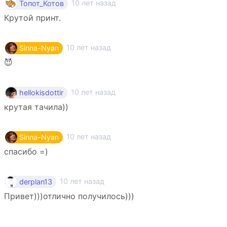
10 лет назад
Топот_Котов
Крутой принт.
10 лет назад
Sinna-Nyan
😈
10 лет назад
hellokisdottir
крутая тачила))
10 лет назад
Sinna-Nyan
спасибо =)
10 лет назад
derplan13
Привет)))отлично получилось)))