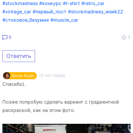
#stockmadness
#конкурс
#t-shirt
#retro_car
#vintage_car
#первый_пост
#stockmadness_week22
#стоковое_безумие
#muscle_car
6
8
Ответить
10 лет назад
Sinna-Nyan
Спасибо).
Позже попробую сделать вариант с градиентной
раскраской, как на этом фото.