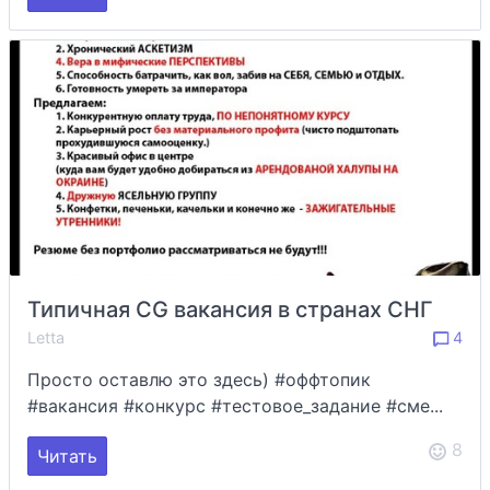
Типичная CG вакансия в странах СНГ
Letta
4
Просто оставлю это здесь) #оффтопик
#вакансия #конкурс #тестовое_задание #сме...
8
Читать