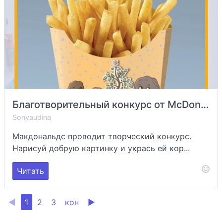
Благотворительный конкурс от McDonald’s
Sonyaudina
Макдональдс проводит творческий конкурс.
Нарисуй добрую картинку и укрась ей кор...
Читать
◀
1
2
3
кон
▶