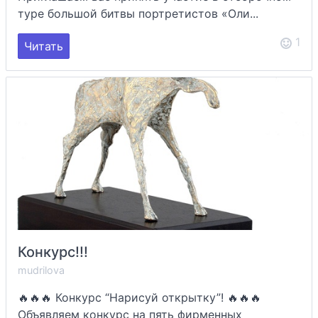
туре большой битвы портретистов «Оли...
1
Читать
Конкурс!!!
mudrilova
🔥🔥🔥 Конкурс “Нарисуй открытку”! 🔥🔥🔥
Объявляем конкурс на пять фирменных