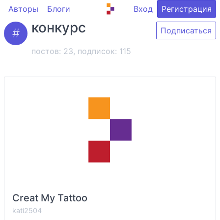
Авторы
Блоги
Вход
Регистрация
конкурс
Подписаться
постов: 23, подписок:
115
Creat My Tattoo
kati2504