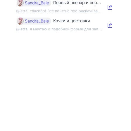
Первый пленэр и первый этюд
Sandra_Bale
@
letta, спасибо! Все понятно про раскачивание пленэрной мышцы, но напомнить об э...
Кочки и цветочки
Sandra_Bale
@
letta, я мечтаю о подобной форме для зала 😂