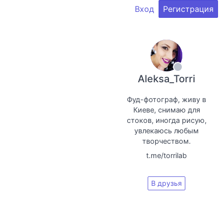
Вход
Регистрация
Aleksa_Torri
Фуд-фотограф, живу в
Киеве, снимаю для
стоков, иногда рисую,
увлекаюсь любым
творчеством.
t.me/torrilab
В друзья