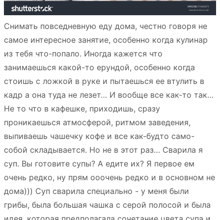
Снимать повседневную еду дома, честно говоря не
самое интересное занятие, особенно когда кулинар
из тебя что-попало. Иногда кажется что
занимаешься какой-то ерундой, особенно когда
стоишь с ложкой в руке и пытаешься ее втулить в
кадр а она туда не лезет… И вообще все как-то так…
Не то что в кафешке, приходишь, сразу
проникаешься атмосферой, ритмом заведения,
выпиваешь чашечку кофе и все как-будто само-
собой складывается. Но не в этот раз… Сварила я
суп. Вы готовите супы? А едите их? Я первое ем
очень редко, ну прям ооочень редко и в основном не
дома))) Суп сварила специально - у меня были
грибы, была большая чашка с серой полосой и была
идея, которая предполагала сочетание цвета супа и