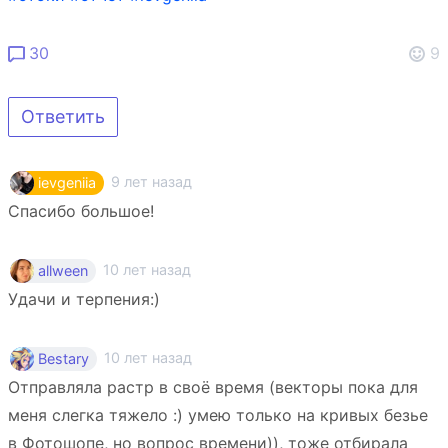
30
9
Ответить
9 лет назад
ievgeniia
Спасибо большое!
10 лет назад
allween
Удачи и терпения:)
10 лет назад
Bestary
Отправляла растр в своё время (векторы пока для
меня слегка тяжело :) умею только на кривых безье
в Фотошопе, но вопрос времени)), тоже отбирала