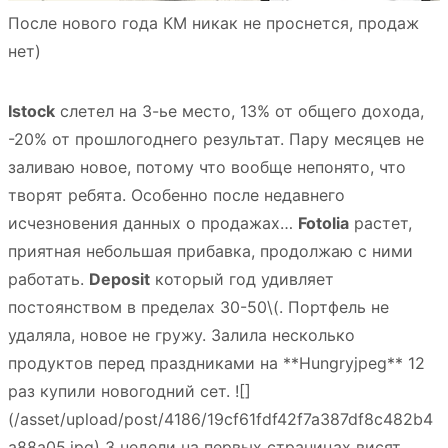
После нового года КМ никак не проснется, продаж
нет)
Istock
слетел на 3-ье место, 13% от общего дохода,
-20% от прошлогоднего результат. Пару месяцев не
заливаю новое, потому что вообще непонято, что
творят ребята. Особенно после недавнего
исчезновения данных о продажах…
Fotolia
растет,
приятная небольшая прибавка, продолжаю с ними
работать.
Deposit
который год удивляет
постоянством в пределах 30-50
\(. Портфель не
удаляла, новое не гружу. Залила несколько
продуктов перед праздниками на **Hungryjpeg** 12
раз купили новогодний сет. ![]
(/asset/upload/post/4186/19cf61fdf42f7a387df8c482b4
a88a05.jpg) 3 недели на первых страницах висят