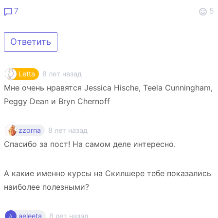
7
5
Ответить
8 лет назад
Letta
Мне очень нравятся Jessica Hische, Teela Cunningham,
Peggy Dean и Bryn Chernoff
8 лет назад
zzorna
Спасибо за пост! На самом деле интересно.
А какие именно курсы на Скилшере тебе показались
наиболее полезными?
8 лет назад
aeleeta