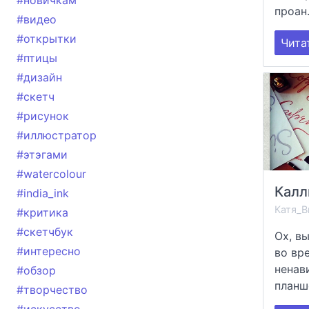
#новичкам
проан.
#видео
#открытки
Чита
#птицы
#дизайн
#скетч
#рисунок
#иллюстратор
#этэгами
#watercolour
#india_ink
Катя_В
#критика
#скетчбук
Ох, в
#интересно
во вр
ненав
#обзор
планше
#творчество