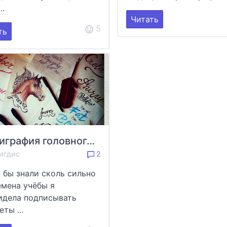
..
Читать
5
ть
Каллиграфия головного мозга
игдис
2
ы бы знали сколь сильно
емена учёбы я
идела подписывать
ты ...