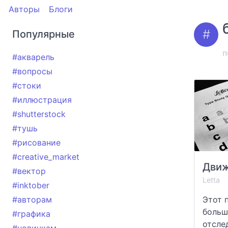
Авторы
Блоги
Популярные
п
#акварель
#вопросы
#стоки
#иллюстрация
#shutterstock
#тушь
#рисование
#creative_market
#вектор
Letta
#inktober
#авторам
Этот 
больш
#графика
отсле