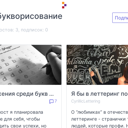
букворисование
Подп
остов: 3, подписок:
0
Движения среди букв — мой опыт в леттеринге
7
CyrillicLettering
пост я планировала
О “любимках” в отечест
е для себя, чтобы
леттеринге - странички 
дить свои успехи, но
людей, которые профи. Н