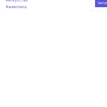
#искусство
Чита
#живопись
ИНФОРМАЦИЯ