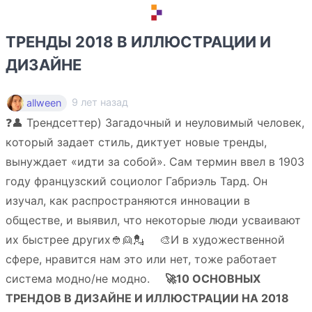
ТРЕНДЫ 2018 В ИЛЛЮСТРАЦИИ И
ДИЗАЙНЕ
9 лет назад
allween
❓👤 Трендсеттер) Загадочный и неуловимый человек,
который задает стиль, диктует новые тренды,
вынуждает «идти за собой». Сам термин ввел в 1903
году французский социолог Габриэль Тард. Он
изучал, как распространяются инновации в
обществе, и выявил, что некоторые люди усваивают
их быстрее других👲👱💂 ⠀ 🎨И в художественной
сфере, нравится нам это или нет, тоже работает
система модно/не модно. ⠀
🚀10 ОСНОВНЫХ
ТРЕНДОВ В ДИЗАЙНЕ И ИЛЛЮСТРАЦИИ НА 2018