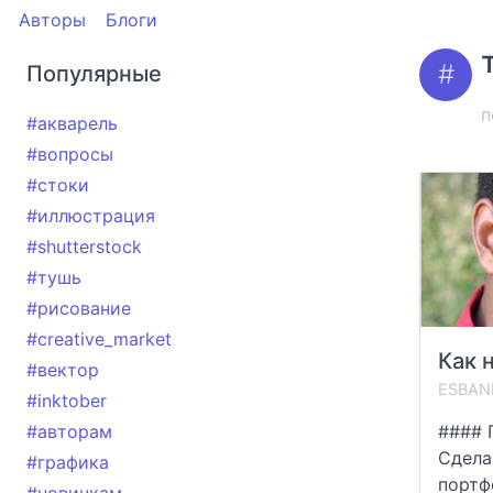
Авторы
Блоги
Популярные
п
#акварель
#вопросы
#стоки
#иллюстрация
#shutterstock
#тушь
#рисование
#creative_market
#вектор
ESBAN
#inktober
#авторам
#### 
Сдела
#графика
портф