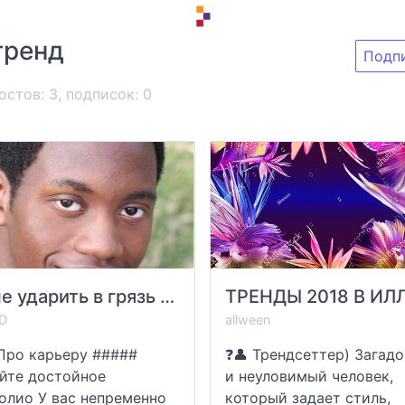
тренд
Подп
остов: 3, подписок:
0
Как не ударить в грязь лицом, перед заказчиком
D
allween
Про карьеру #####
❓👤 Трендсеттер) Загад
йте достойное
и неуловимый человек,
олио У вас непременно
который задает стиль,