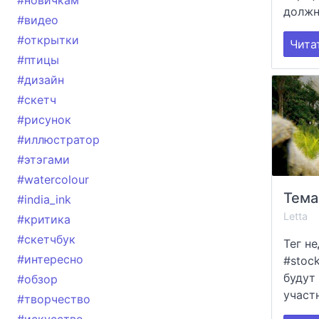
#новичкам
должн
#видео
#открытки
Чита
#птицы
#дизайн
#скетч
#рисунок
#иллюстратор
#этэгами
#watercolour
Тема
#india_ink
Letta
#критика
#скетчбук
Тег не
#интересно
#stoc
будут
#обзор
участ
#творчество