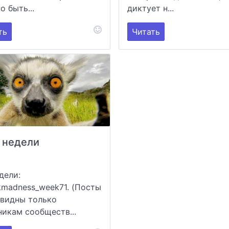
о быть...
диктует н...
ть
Читать
 недели
дели:
kmadness_week71. (Посты
 видны только
никам сообществ...