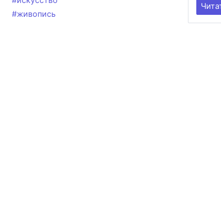
#искусство
Чита
#живопись
ИНФОРМАЦИЯ