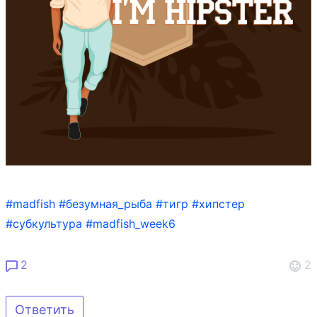
#madfish
#безумная_рыба
#тигр
#хипстер
#субкультура
#madfish_week6
2
2
Ответить