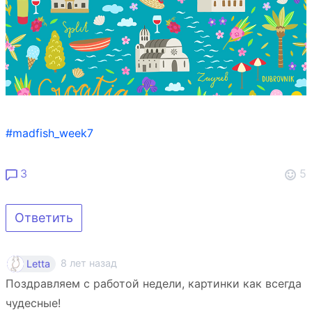
#madfish_week7
3
5
Ответить
8 лет назад
Letta
Поздравляем с работой недели, картинки как всегда
чудесные!