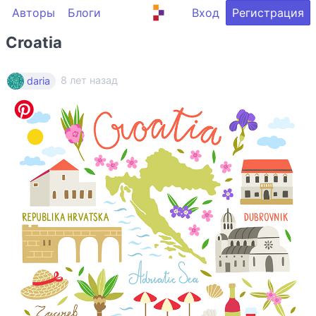
Авторы
Блоги
Вход
Регистрация
Croatia
8 лет назад
daria