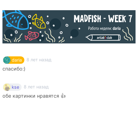
8 лет назад
daria
спасибо:)
8 лет назад
kse
обе картинки нравятся 👍