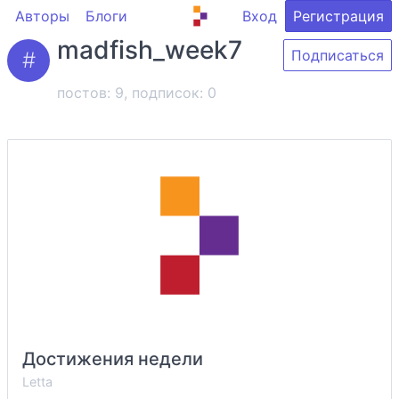
Авторы
Блоги
Вход
Регистрация
madfish_week7
Подписаться
постов: 9, подписок:
0
Достижения недели
Letta