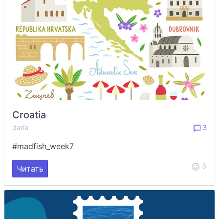
Croatia
daria
3
#madfish_week7
5
Читать