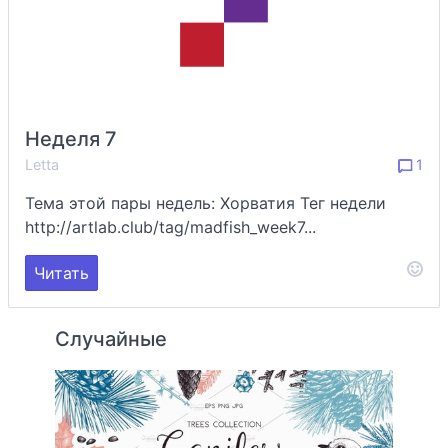
Неделя 7
Letta
1
Тема этой пары недель: Хорватия Тег недели
http://artlab.club/tag/madfish_week7...
Читать
Случайные