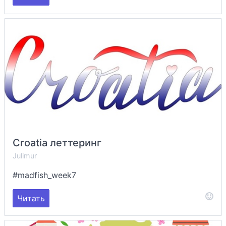
Croatia леттеринг
Julimur
#madfish_week7
Читать