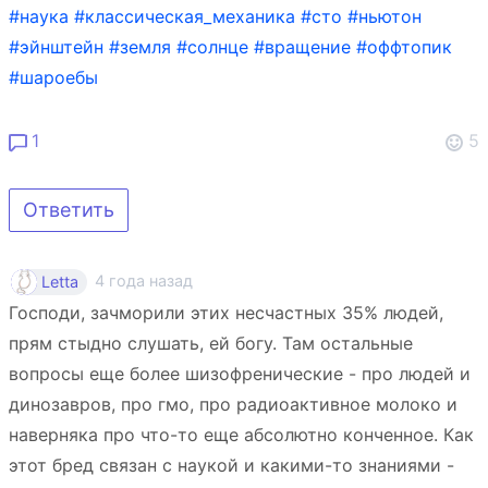
#наука
#классическая_механика
#сто
#ньютон
#эйнштейн
#земля
#солнце
#вращение
#оффтопик
#шароебы
1
5
Ответить
4 года назад
Letta
Господи, зачморили этих несчастных 35% людей,
прям стыдно слушать, ей богу. Там остальные
вопросы еще более шизофренические - про людей и
динозавров, про гмо, про радиоактивное молоко и
наверняка про что-то еще абсолютно конченное. Как
этот бред связан с наукой и какими-то знаниями -