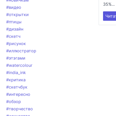
#новичкам
35%...
#видео
#открытки
Чита
#птицы
#дизайн
#скетч
#рисунок
#иллюстратор
#этэгами
#watercolour
#india_ink
#критика
#скетчбук
#интересно
#обзор
#творчество