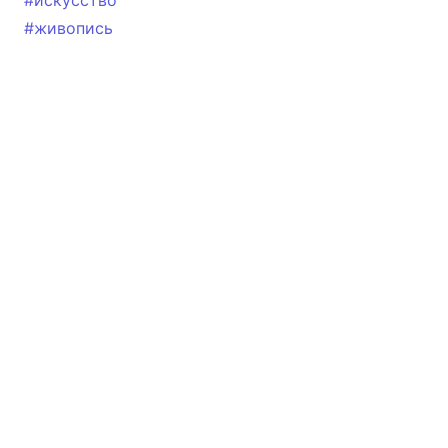
#искусство
#живопись