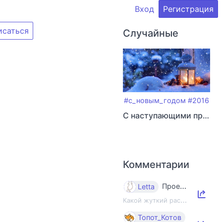
Вход
Регистрация
исаться
Случайные
#с_новым_годом
#2016
C наступающими праздниками!
Комментарии
Проект «Панама»: как ИИ-индустрия уничтожает книги и знания
Letta
К
акой жуткий рассказ, какие жуткие фото…
Как я об
Топот_Котов