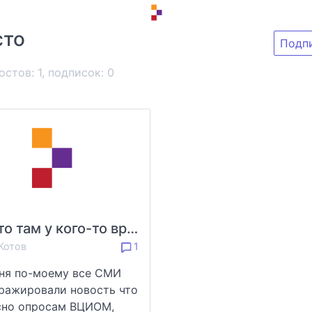
сто
Подп
остов: 1, подписок:
0
Что-то там у кого-то вращается
Котов
1
ня по-моему все СМИ
ражировали новость что
сно опросам ВЦИОМ,