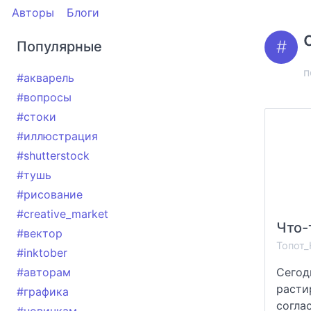
Авторы
Блоги
Популярные
п
#акварель
#вопросы
#стоки
#иллюстрация
#shutterstock
#тушь
#рисование
#creative_market
#вектор
Топот_
#inktober
#авторам
Сегод
расти
#графика
согла