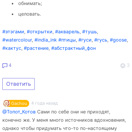
обнимать;
целовать.
#этэгами
,
#открытки
,
#акварель
,
#тушь
,
#watercolour
,
#india_ink
#птицы
,
#гуси
,
#гусь
,
#goose
,
#кактус
,
#растение
,
#абстрактный_фон
4
3
Ответить
4 года назад
Gachou
@Топот_Котов
Сами по себе они не приходят,
конечно же. У меня много источников вдохновения,
однако чтобы придумать что-то по-настоящему