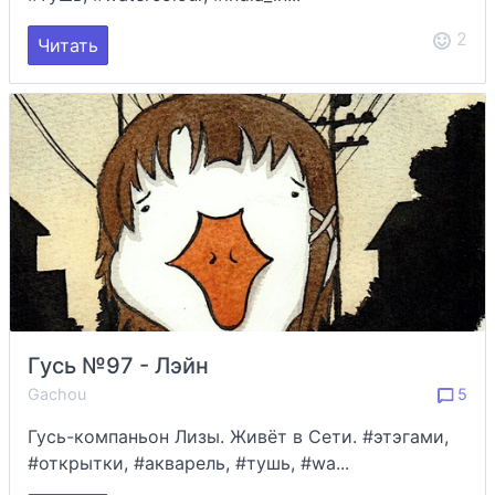
2
Читать
Гусь №97 - Лэйн
Gachou
5
Гусь-компаньон Лизы. Живёт в Сети. #этэгами,
#открытки, #акварель, #тушь, #wa...