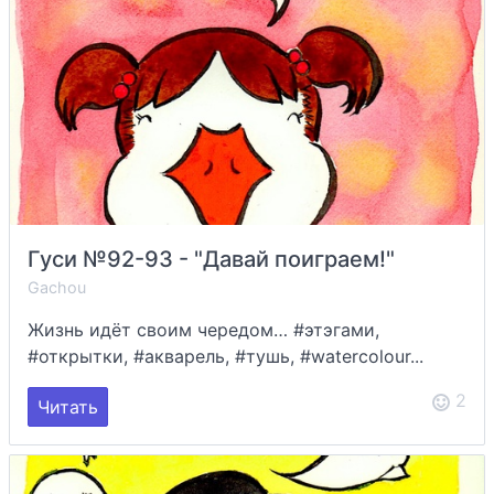
Гуси №92-93 - "Давай поиграем!"
Gachou
Жизнь идёт своим чередом… #этэгами,
#открытки, #акварель, #тушь, #watercolour...
2
Читать