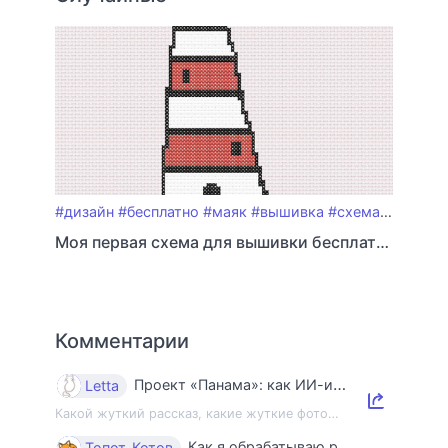
#дизайн
#бесплатно
#маяк
#вышивка
#схема_вышивки
Моя первая схема для вышивки бесплатно
Комментарии
Проект «Панама»: как ИИ-индустрия уничтожает книги и знания
Letta
Какой жуткий рассказ, какие жуткие фото…
Как я обрабатываю ракушки
Топот_Котов