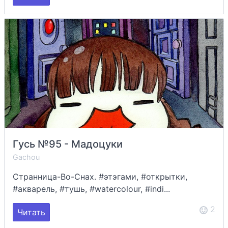
Гусь №95 - Мадоцуки
Gachou
Странница-Во-Снах. #этэгами, #открытки,
#акварель, #тушь, #watercolour, #indi...
2
Читать