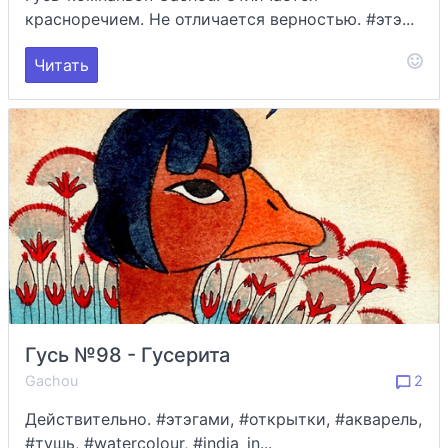
красноречием. Не отличается верностью. #этэ...
Читать
Гусь №98 - Гусерита
Gachou
2
Действительно. #этэгами, #открытки, #акварель,
#тушь, #watercolour, #india_in...