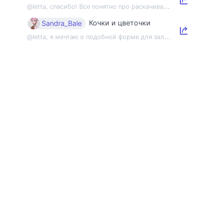
@
letta, спасибо! Все понятно про раскачивание пленэрной мышцы, но напомнить об э...
Кочки и цветочки
Sandra_Bale
@
letta, я мечтаю о подобной форме для зала 😂