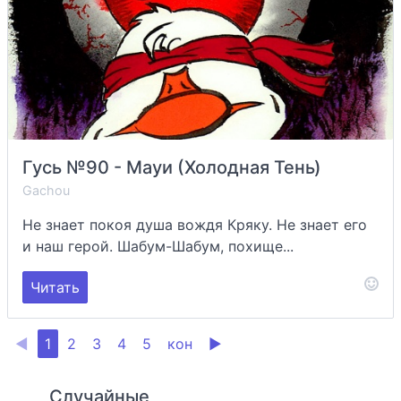
Гусь №90 - Мауи (Холодная Тень)
Gachou
Не знает покоя душа вождя Кряку. Не знает его
и наш герой. Шабум-Шабум, похище...
Читать
◀
1
2
3
4
5
кон
▶
Случайные