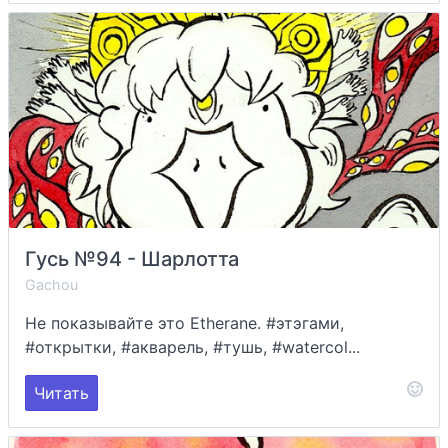
Гусь №94 - Шарлотта
Gachou
Не показывайте это Etherane. #этэгами,
#открытки, #акварель, #тушь, #watercol...
Читать