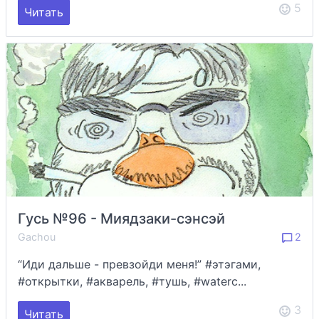
5
Читать
Гусь №96 - Миядзаки-сэнсэй
Gachou
2
“Иди дальше - превзойди меня!” #этэгами,
#открытки, #акварель, #тушь, #waterc...
3
Читать