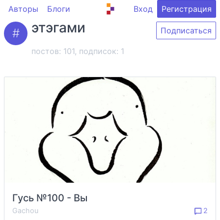
Авторы
Блоги
Вход
Регистрация
этэгами
Подписаться
постов: 101, подписок:
1
Гусь №100 - Вы
Gachou
2