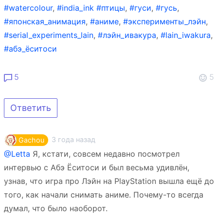
#watercolour
,
#india_ink
#птицы
,
#гуси
,
#гусь
,
#японская_анимация
,
#аниме
,
#эксперименты_лэйн
,
#serial_experiments_lain
,
#лэйн_ивакура
,
#lain_iwakura
,
#абэ_ёситоси
5
5
Ответить
3 года назад
Gachou
@Letta
Я, кстати, совсем недавно посмотрел
интервью с Абэ Ёситоси и был весьма удивлён,
узнав, что игра про Лэйн на PlayStation вышла ещё до
того, как начали снимать аниме. Почему-то всегда
думал, что было наоборот.