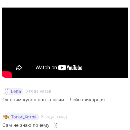
3 года назад
Letta
Ох прям кусок ностальгии… Лейн шикарная
3 года назад
Топот_Котов
Сам не знаю почему =))