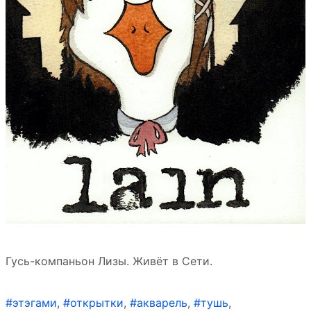
Гусь-компаньон Лизы. Живёт в Сети.
#этэгами
,
#открытки
,
#акварель
,
#тушь
,