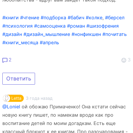
#книги
#чтение
#подборка
#бабич
#колке
,
#берсел
#психология
#самооценка
#роман
#шизофрения
#дизайн
#дизайн_мышление
#нонфикшен
#почитать
#книги_месяца
#апрель
2
3
Ответить
3 года назад
Letta
@Loniel
ой обожаю Примаченко! Она кстати сейчас
новую книгу пишет, по намекам вроде как про
воспитание детей по моим догадкам. Есть еще
классный блокнот к ее книгам. Про разочарования -