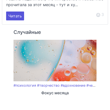
прочитала за этот месяц - тут и ху...
3
Читать
Случайные
#психология
#творчество
#вдохновение
#челлендж
#
Фокус месяца