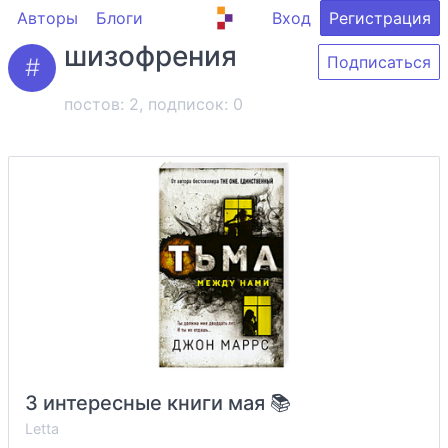
Авторы
Блоги
Вход
Регистрация
шизофрения
Подписаться
постов: 2, подписок:
0
3 интересные книги мая 📚
Letta