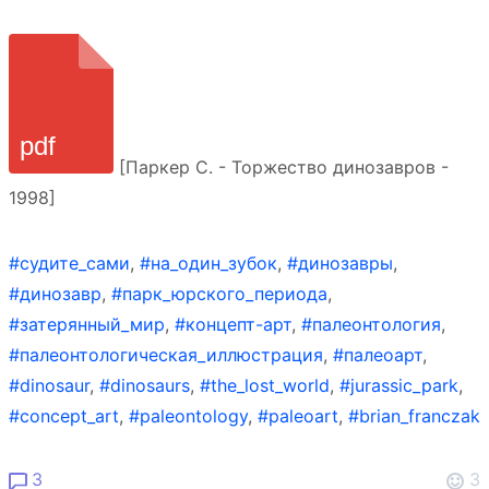
[Паркер С. - Торжество динозавров -
1998]
#судите_сами
,
#на_один_зубок
,
#динозавры
,
#динозавр
,
#парк_юрского_периода
,
#затерянный_мир
,
#концепт-арт
,
#палеонтология
,
#палеонтологическая_иллюстрация
,
#палеоарт
,
#dinosaur
,
#dinosaurs
,
#the_lost_world
,
#jurassic_park
,
#concept_art
,
#paleontology
,
#paleoart
,
#brian_franczak
3
3