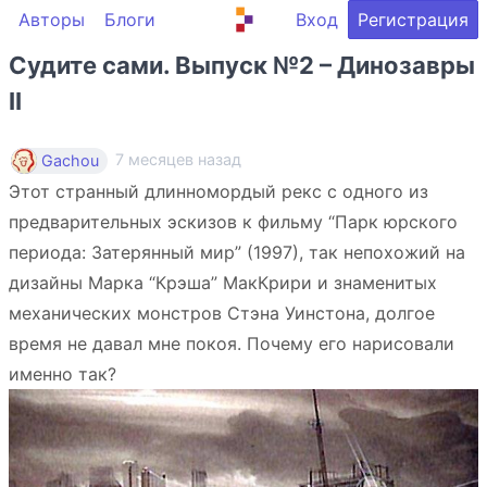
Авторы
Блоги
Вход
Регистрация
Судите сами. Выпуск №2 – Динозавры
II
7 месяцев назад
Gachou
Этот странный длинномордый рекс с одного из
предварительных эскизов к фильму “Парк юрского
периода: Затерянный мир” (1997), так непохожий на
дизайны Марка “Крэша” МакКрири и знаменитых
механических монстров Стэна Уинстона, долгое
время не давал мне покоя. Почему его нарисовали
именно так?