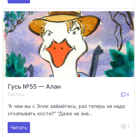
Гусь №55 — Алан
Gachou
6
“А чем вы с Элли займётесь, раз теперь не надо
откапывать кости?” “Даже не зна...
1
Читать