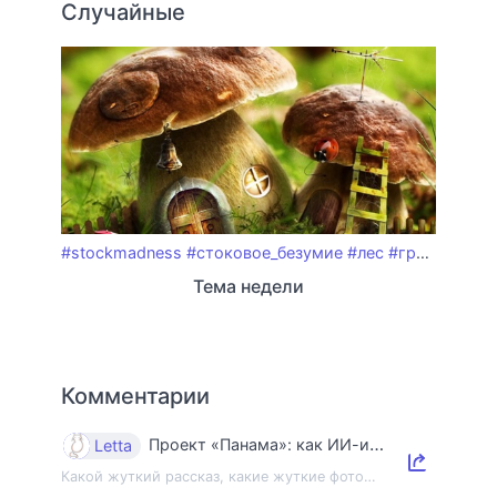
Случайные
#stockmadness
#стоковое_безумие
#лес
#грибочки
#s
Тема недели
Комментарии
Проект «Панама»: как ИИ-индустрия уничтожает книги и знания
Letta
Какой жуткий рассказ, какие жуткие фото…