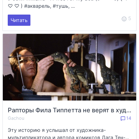
♡ ♡ ) #акварель, #тушь, ...
5
Читать
Рапторы Фила Типпетта не верят в худо: за кулисами «Парка Юрского периода» и «Neverhood»
Gachou
14
Эту историю я услышал от художника-
мультипликатора и автора комиксов Дага Тен-...