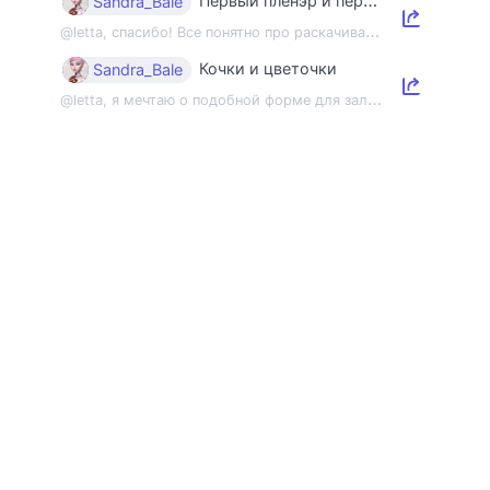
Первый пленэр и первый этюд
Sandra_Bale
@
letta, спасибо! Все понятно про раскачивание пленэрной мышцы, но напомнить об э...
Кочки и цветочки
Sandra_Bale
@
letta, я мечтаю о подобной форме для зала 😂