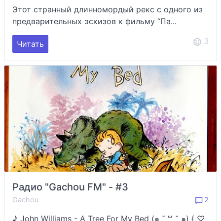
Этот странный длинномордый рекс с одного из
предварительных эскизов к фильму “Па...
3
Читать
Радио "Gachou FM" - #3
Gachou
2
♪ John Williams - A Tree For My Bed (๑ ˘ ꒳ ˘ ๑) { ♡