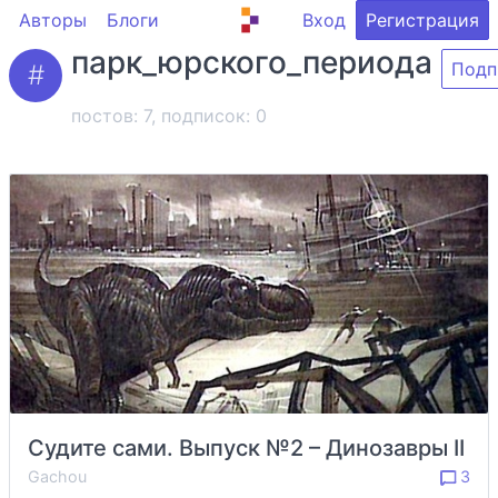
Авторы
Блоги
Вход
Регистрация
парк_юрского_периода
Подп
постов: 7, подписок:
0
Судите сами. Выпуск №2 – Динозавры II
Gachou
3