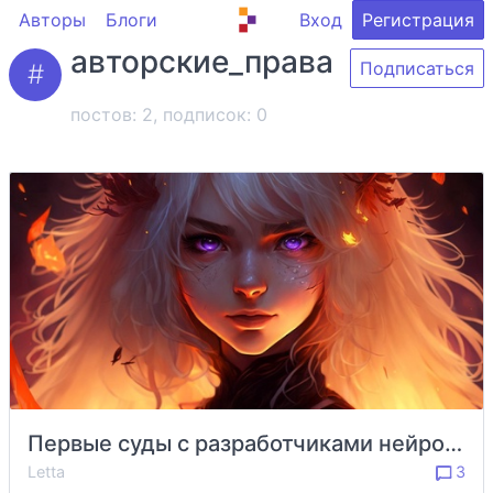
Авторы
Блоги
Вход
Регистрация
авторские_права
Подписаться
постов: 2, подписок:
0
Первые суды с разработчиками нейросетей
Letta
3