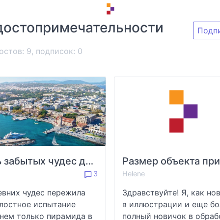
достопримечательности
Подп
остов: 9, подписок:
0
Семь забытых чудес древнего мира
3
Helene
евних чудес пережила
Здравствуйте! Я, как но
лостное испытание
в иллюстрации и еще бо
нем только пирамида в
полный новичок в обрабо