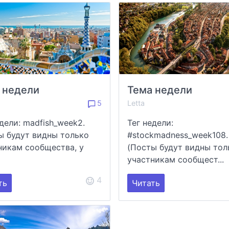
 недели
Тема недели
5
Letta
едели: madfish_week2.
Тег недели:
ы будут видны только
#stockmadness_week108.
никам сообщества, у
(Посты будут видны тол
участникам сообщест...
4
ть
Читать