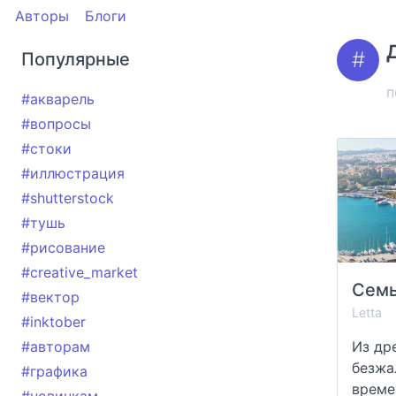
Авторы
Блоги
Популярные
п
#акварель
#вопросы
#стоки
#иллюстрация
#shutterstock
#тушь
#рисование
#creative_market
#вектор
Letta
#inktober
#авторам
Из др
безжа
#графика
време