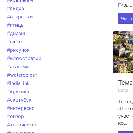
#новичкам
Гиза...
#видео
#открытки
Чита
#птицы
#дизайн
#скетч
#рисунок
#иллюстратор
#этэгами
#watercolour
Тема
#india_ink
Letta
#критика
#скетчбук
Тег не
#интересно
(Пост
участ
#обзор
ко...
#творчество