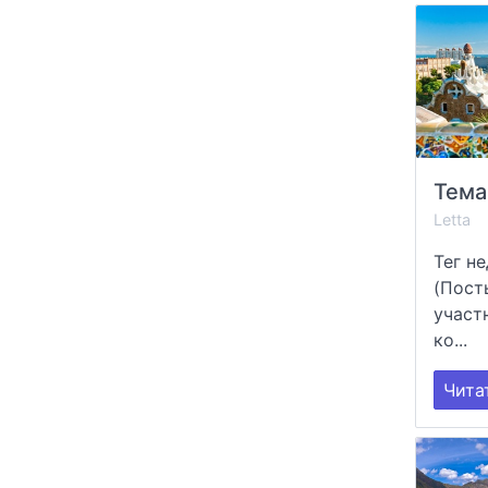
Тема
Letta
Тег н
(Пост
участ
ко...
Чита