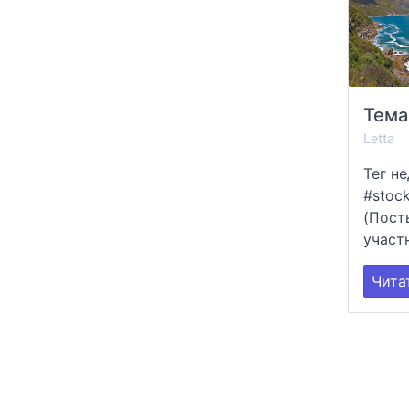
Тема
Letta
Тег не
#stoc
(Пост
участ
Чита