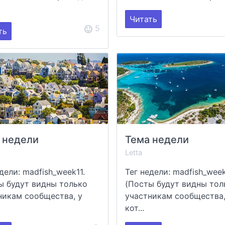
Читать
5
ть
 недели
Тема недели
Letta
дели: madfish_week11.
Тег недели: madfish_week
ы будут видны только
(Посты будут видны тол
никам сообщества, у
участникам сообщества,
кот...