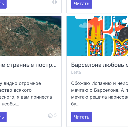
ть
Читать
Самые странные постройки на Google Earth
Барселона любовь 
Letta
у видно огромное
Обожаю Испанию и неи
ество всякого
мечтаю о Барселоне. А 
есного, я вам принесла
мечтаю решила нарисов
 необы...
бу...
5
ть
Читать