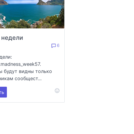
 недели
6
дели:
kmadness_week57.
ы будут видны только
никам сообщест...
ть