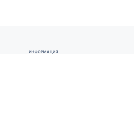
ИНФОРМАЦИЯ
О сайте
Контакты
Условия использования
РАЗДЕЛЫ
Главная
Авторы
Блоги