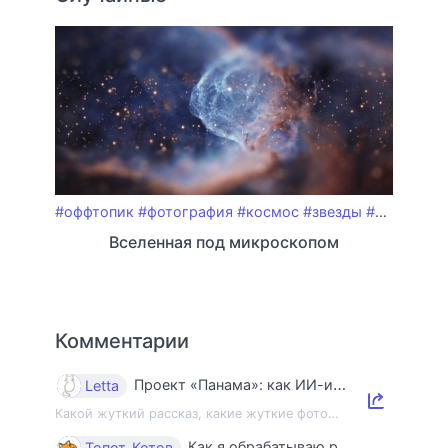
#оффтопик
#фотография
#космос
#звезды
#звездное_небо
Вселенная под микроскопом
Комментарии
Проект «Панама»: как ИИ-индустрия уничтожает книги и знания
Letta
Какой жуткий рассказ, какие жуткие фото…
Как я обрабатываю ракушки
Топот_Котов