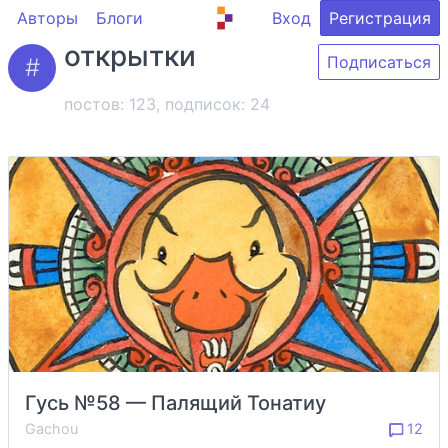
Авторы
Блоги
Вход
Регистрация
открытки
Подписаться
постов: 123, подписок:
24
Гусь №58 — Палящий Тонатиу
Gachou
12