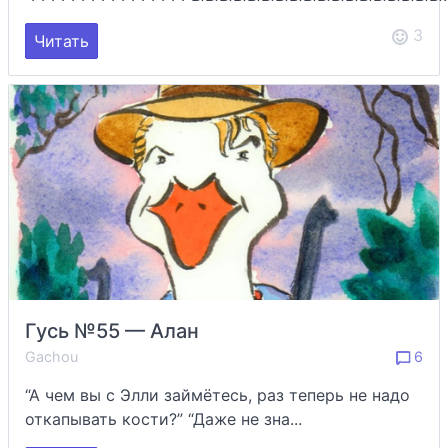
3
Читать
Гусь №55 — Алан
Gachou
6
“А чем вы с Элли займётесь, раз теперь не надо
откапывать кости?” “Даже не зна...