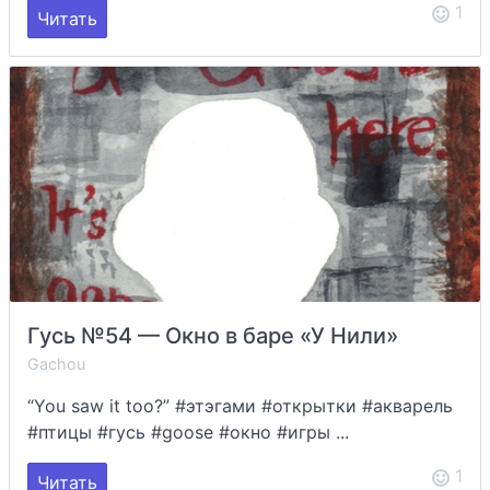
1
Читать
Гусь №54 — Окно в баре «У Нили»
Gachou
“You saw it too?” #этэгами #открытки #акварель
#птицы #гусь #goose #окно #игры ...
1
Читать