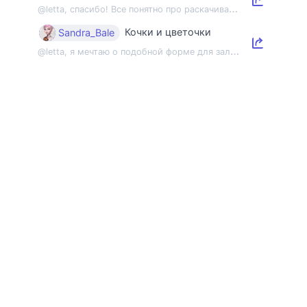
@
letta, спасибо! Все понятно про раскачивание пленэрной мышцы, но напомнить об э...
Кочки и цветочки
Sandra_Bale
@
letta, я мечтаю о подобной форме для зала 😂