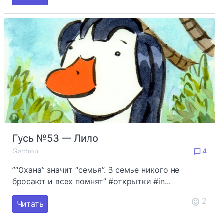
Гусь №53 — Лило
Gachou
4
”“Охана” значит “семья”. В семье никого не
бросают и всех помнят” #открытки #in...
2
Читать