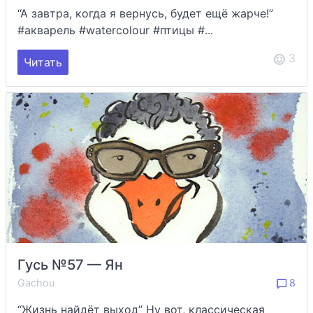
“А завтра, когда я вернусь, будет ещё жарче!”
#акварель #watercolour #птицы #...
3
Читать
Гусь №57 — Ян
Gachou
8
“Жизнь найдёт выход” Ну вот, классическая