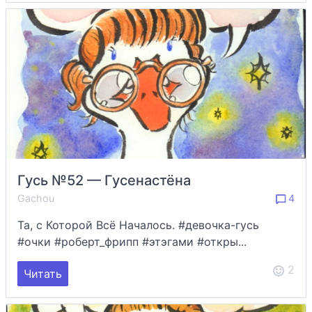
Гусь №52 — Гусенастёна
Gachou
4
Та, с Которой Всё Началось. #девочка-гусь
#очки #роберт_фрипп #этэгами #откры...
2
Читать