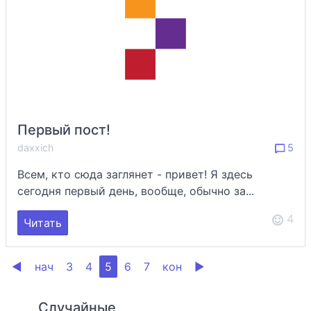
Первый пост!
daxxich
5
Всем, кто сюда заглянет - привет! Я здесь
сегодня первый день, вообще, обычно за...
4
Читать
◀
нач
3
4
5
6
7
кон
▶
Случайные